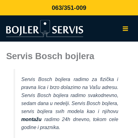
Пређи
063/351-009
на
садржај
Servis Bosch bojlera
Servis Bosch bojlera radimo za fizička i
pravna lica i brzo dolazimo na Vašu adresu.
Servis Bosch bojlera radimo svakodnevno,
sedam dana u nedelji. Servis Bosch bojlera,
servis bojlera svih modela kao i njihovu
montažu
radimo 24h dnevno, tokom cele
godine i praznika.