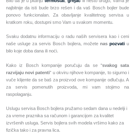
Bilo da je u pitanju
termostat
,
grejač
ili nešto drugo, vama je
najbitnije da isti bude brzo rešen i da vaš Bosch bojler bude
ponovo funkcionalan. Za obavljanje kvalitetnog servisa u
kratkom roku, dostupni smo Vam u svakom momentu.
Svaku dodatnu informaciju o radu naših servisera kao i ceni
naše usluge za servis Bosch bojlera, možete
nas
pozvati
u
bilo koje doba dana ili noći.
Kako iz Bosch kompanije poručuju da se “
svakog sata
razvijaju novi patenti
“ u okviru njihove kompanije, to sigurno i
vuče klijente da se baš za proizvod ove kompanije odlučuju. A
za servis pomenutih proizvoda, mi vam stojimo na
raspolaganju.
Uslugu servisa Bosch bojlera pružamo sedam dana u nedelji i
za vreme praznika sa računom i garancijom za kvalitet
izvršenih usluga. Servis bojlera svih modela vršimo kako za
fizička tako i za pravna lica.