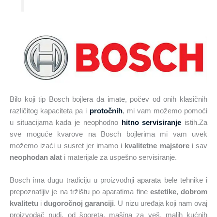
Bilo koji tip Bosch bojlera da imate, počev od onih klasičnih
različitog kapaciteta pa i
protočnih
, mi vam možemo pomoći
u situacijama kada je neophodno
hitno servisiranje
istih.Za
sve moguće kvarove na Bosch bojlerima mi vam uvek
možemo izaći u susret jer imamo i
kvalitetne majstore
i sav
neophodan alat
i materijale za uspešno servisiranje.
Bosch ima dugu tradiciju u proizvodnji aparata bele tehnike i
prepoznatljiv je na tržištu po aparatima fine
estetike
,
dobrom
kvalitetu
i
dugoročnoj garanciji
. U nizu uređaja koji nam ovaj
proizvođač nudi, od šporeta, mašina za veš, malih kućnih