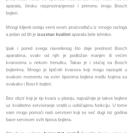
aparata, široku rasprostranjenost i primenu imaju Bosch
bojleri.
Mnogi klijenti ostaju verni ovom proizvođaču iz mnogo razloga
a jedan od tih je
izuzetan kvalitet
aparata bele tehnike.
Ipak i pored svega navedenog što daje prednost Bosch
aparatima, svaki od njih je podložan manjim ili većim
kvarovima u nekom trenutku. Takav je i slučaj sa Bosch
bojlerima. Mnogo je tipičnih kvarova koji mogu nastupiti u
svakom momentu na svim tipovima bojlera među kojima su
svakako i Bosch bojleri.
Bez obzir koji je tip kvara u pitanju, najvažnije je takve bojlere
uz kvalitetno servisiranje vratiti u uobičajenu funkciju. U tome
vam mogu pomoći naši serviseri koji se već dugi niz godina
bave servisom svih tipova bojlera.